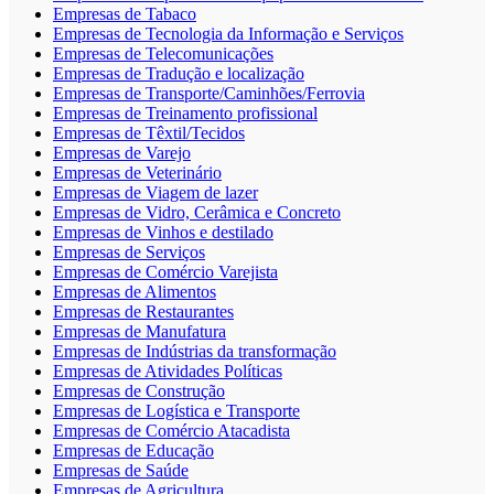
Empresas de Tabaco
Empresas de Tecnologia da Informação e Serviços
Empresas de Telecomunicações
Empresas de Tradução e localização
Empresas de Transporte/Caminhões/Ferrovia
Empresas de Treinamento profissional
Empresas de Têxtil/Tecidos
Empresas de Varejo
Empresas de Veterinário
Empresas de Viagem de lazer
Empresas de Vidro, Cerâmica e Concreto
Empresas de Vinhos e destilado
Empresas de Serviços
Empresas de Comércio Varejista
Empresas de Alimentos
Empresas de Restaurantes
Empresas de Manufatura
Empresas de Indústrias da transformação
Empresas de Atividades Políticas
Empresas de Construção
Empresas de Logística e Transporte
Empresas de Comércio Atacadista
Empresas de Educação
Empresas de Saúde
Empresas de Agricultura