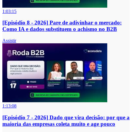
1:03:15
[Episódio 8 - 2026] Pare de adivinhar o mercado:
Como IA e dados substituem o achismo no B2B
Assistir
1:13:08
[Episódio 7 - 2026] Dado que vira decisão: por que a
maioria das empresas coleta muito e age pouco