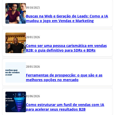
09/10/2025
Buscas na Web e Geração de Leads: Como a IA
mudou o jogo em Vendas e Marketing
20/01/2026
Como ser uma pessoa carismática em vendas
B2B: o guia definitivo para SDRs e BDRs
28/01/2026
Ferramentas de prospecção: o que são e as
melhores opções no mercado
01/06/2026
Como estruturar um funil de vendas com IA
para acelerar seus resultados B2B