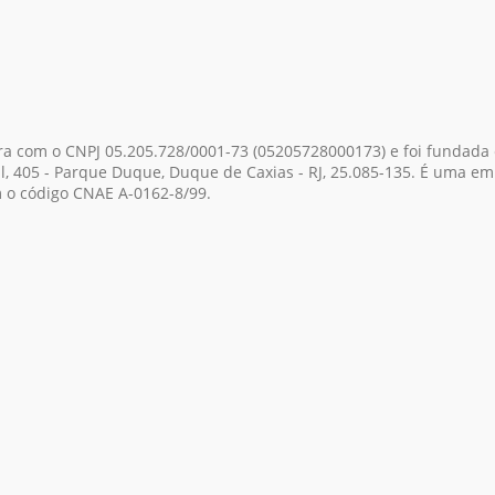
era com o CNPJ 05.205.728/0001-73
(05205728000173)
e foi fundada 
, 405 - Parque Duque, Duque de Caxias - RJ, 25.085-135. É uma emp
m o código CNAE A-0162-8/99.