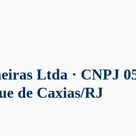
neiras Ltda
· CNPJ 05
ue de Caxias/RJ