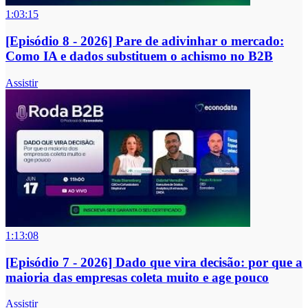
1:03:15
[Episódio 8 - 2026] Pare de adivinhar o mercado:
Como IA e dados substituem o achismo no B2B
Assistir
1:13:08
[Episódio 7 - 2026] Dado que vira decisão: por que a
maioria das empresas coleta muito e age pouco
Assistir