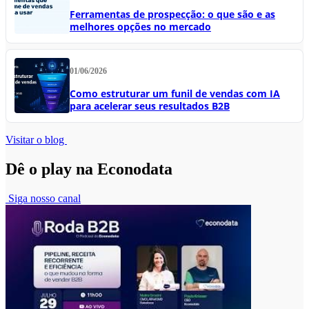
Ferramentas de prospecção: o que são e as
melhores opções no mercado
01/06/2026
Como estruturar um funil de vendas com IA
para acelerar seus resultados B2B
Visitar o blog
Dê o play na Econodata
Siga nosso canal