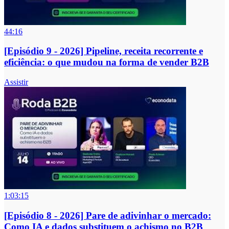
44:16
[Episódio 9 - 2026] Pipeline, receita recorrente e
eficiência: o que mudou na forma de vender B2B
Assistir
1:03:15
[Episódio 8 - 2026] Pare de adivinhar o mercado:
Como IA e dados substituem o achismo no B2B