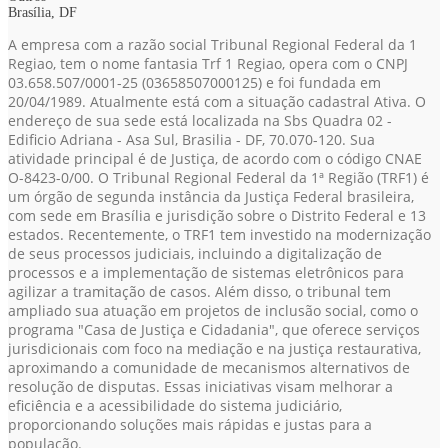
Brasília, DF
A empresa com a razão social Tribunal Regional Federal da 1
Regiao, tem o nome fantasia Trf 1 Regiao, opera com o CNPJ
03.658.507/0001-25
(03658507000125)
e foi fundada em
20/04/1989. Atualmente está com a situação cadastral Ativa. O
endereço de sua sede está localizada na Sbs Quadra 02 -
Edificio Adriana - Asa Sul, Brasilia - DF, 70.070-120. Sua
atividade principal é de Justiça, de acordo com o código CNAE
O-8423-0/00. O Tribunal Regional Federal da 1ª Região (TRF1) é
um órgão de segunda instância da Justiça Federal brasileira,
com sede em Brasília e jurisdição sobre o Distrito Federal e 13
estados. Recentemente, o TRF1 tem investido na modernização
de seus processos judiciais, incluindo a digitalização de
processos e a implementação de sistemas eletrônicos para
agilizar a tramitação de casos. Além disso, o tribunal tem
ampliado sua atuação em projetos de inclusão social, como o
programa "Casa de Justiça e Cidadania", que oferece serviços
jurisdicionais com foco na mediação e na justiça restaurativa,
aproximando a comunidade de mecanismos alternativos de
resolução de disputas. Essas iniciativas visam melhorar a
eficiência e a acessibilidade do sistema judiciário,
proporcionando soluções mais rápidas e justas para a
população.