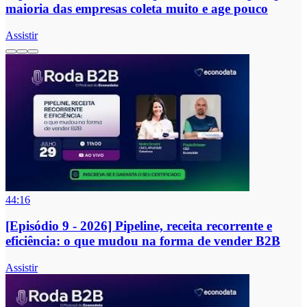
maioria das empresas coleta muito e age pouco
Assistir
44:16
[Episódio 9 - 2026] Pipeline, receita recorrente e
eficiência: o que mudou na forma de vender B2B
Assistir