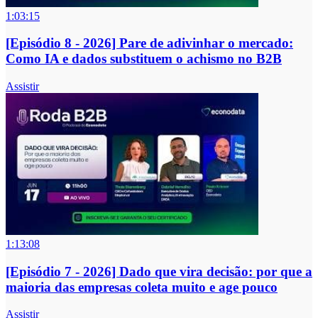
1:03:15
[Episódio 8 - 2026] Pare de adivinhar o mercado:
Como IA e dados substituem o achismo no B2B
Assistir
1:13:08
[Episódio 7 - 2026] Dado que vira decisão: por que a
maioria das empresas coleta muito e age pouco
Assistir