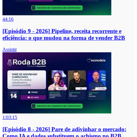
44:16
[Episódio 9 - 2026] Pipeline, receita recorrente e
eficiência: o que mudou na forma de vender B2B
Assistir
1:03:15
[Episódio 8 - 2026] Pare de adivinhar o mercado:
Como IA e dados substituem o achismo no B2B