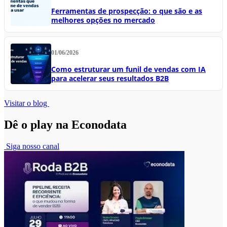
Ferramentas de prospecção: o que são e as
melhores opções no mercado
01/06/2026
Como estruturar um funil de vendas com IA
para acelerar seus resultados B2B
Visitar o blog
Dê o play na Econodata
Siga nosso canal