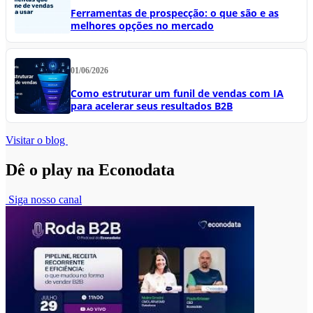
Ferramentas de prospecção: o que são e as
melhores opções no mercado
01/06/2026
Como estruturar um funil de vendas com IA
para acelerar seus resultados B2B
Visitar o blog
Dê o play na Econodata
Siga nosso canal