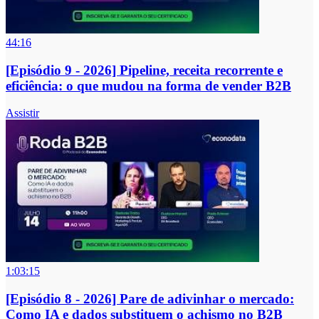
44:16
[Episódio 9 - 2026] Pipeline, receita recorrente e
eficiência: o que mudou na forma de vender B2B
Assistir
1:03:15
[Episódio 8 - 2026] Pare de adivinhar o mercado:
Como IA e dados substituem o achismo no B2B