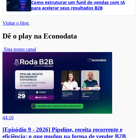
Como estruturar um funil de vendas com IA
para acelerar seus resultados B2B
Visitar o blog
Dê o play na Econodata
Siga nosso canal
44:16
[Episódio 9 - 2026] Pipeline, receita recorrente e
eficiência: o que mudou na forma de vender B2B