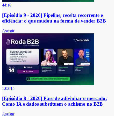
44:16
[Episódio 9 - 2026] Pipeline, receita recorrente e
eficiência: o que mudou na forma de vender B2B
Assistir
1:03:15
[Episódio 8 - 2026] Pare de adivinhar o mercado:
Como IA e dados substituem o achismo no B2B
Assistir